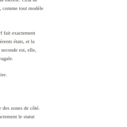
ner, comme tout modèle
rf fait exactement
rents états, et la
 seconde est, elle,
vagale.
ire.
se des zones de côté.
ctement le statut