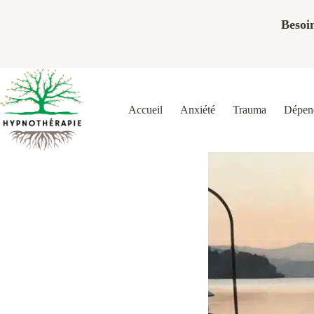
Passer
au
Besoin
contenu
Accueil
Anxiété
Trauma
Dépend