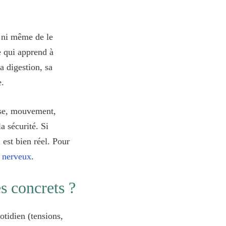
, ni même de le
e qui apprend à
a digestion, sa
e.
ose, mouvement,
a sécurité. Si
est bien réel. Pour
e nerveux
.
s concrets ?
tidien (tensions,