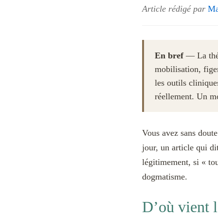
Article rédigé par
Ma
En bref
— La théo
mobilisation, fig
les outils cliniqu
réellement. Un mo
Vous avez sans doute 
jour, un article qui d
légitimement, si « to
dogmatisme.
D’où vient l