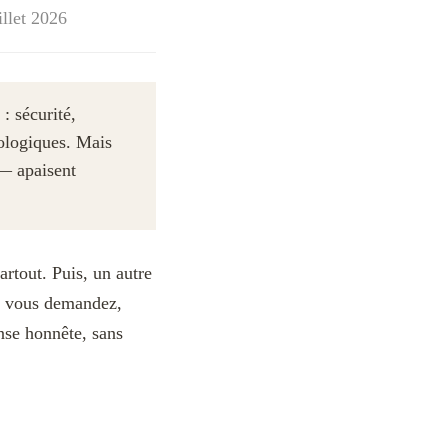
illet 2026
: sécurité,
iologiques. Mais
 — apaisent
rtout. Puis, un autre
ous vous demandez,
nse honnête, sans