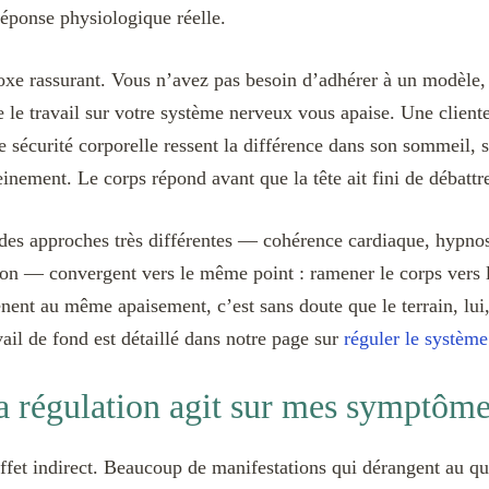
réponse physiologique réelle.
doxe rassurant. Vous n’avez pas besoin d’adhérer à un modèle
le travail sur votre système nerveux vous apaise. Une client
e sécurité corporelle ressent la différence dans son sommeil, s
einement. Le corps répond avant que la tête ait fini de débattr
 des approches très différentes — cohérence cardiaque, hypn
ation — convergent vers le même point : ramener le corps vers l
ent au même apaisement, c’est sans doute que le terrain, lui, 
avail de fond est détaillé dans notre page sur
réguler le systèm
a régulation agit sur mes symptôme
fet indirect. Beaucoup de manifestations qui dérangent au quo