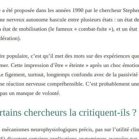
 a été proposée dans les années 1990 par le chercheur Stephen
 nerveux autonome bascule entre plusieurs états : un état de 
un état de mobilisation (le fameux « combat-fuite »), et un état
dération).
re populaire, c’est qu’il met des mots sur des expériences qu
er. Cette impression d’être « éteinte » après un choc émotion
Le figement, surtout, longtemps confondu avec de la passivit
 une réaction nerveuse compréhensible. C’est probablement une
l, pas un manque de volonté.
tains chercheurs la critiquent-ils ?
s mécanismes neurophysiologiques précis, pas sur l’utilité clin
) discutent certaines explications anatomiques avancées par l