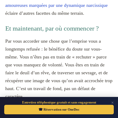
amoureuses marquées par une dynamique narcissique
éclaire d’autres facettes du même terrain.
Et maintenant, par où commencer ?
Par vous accorder une chose que l’emprise vous a
longtemps refusée : le bénéfice du doute sur vous-
même. Vous n’êtes pas en train de « rechuter » parce
que vous manquez de volonté. Vous êtes en train de
faire le deuil d’un rêve, de traverser un sevrage, et de
récupérer une image de vous qu’on avait accrochée trop
haut. C’est un travail de fond, pas un défaut de
caractère.
×
Entretien téléphonique gratuit et sans engagement
☎ Réservation sur OneDoc
Alors soyez patiente avec la femme que vous êtes