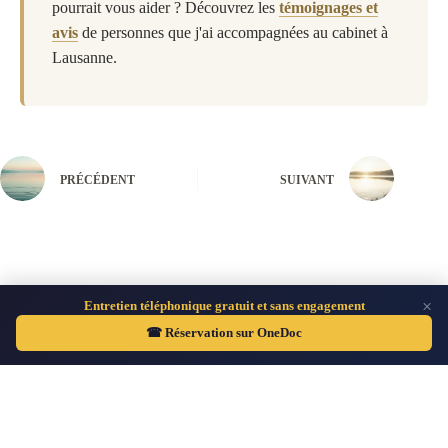
pourrait vous aider ? Découvrez les
témoignages et
avis
de personnes que j'ai accompagnées au cabinet à
Lausanne.
PRÉCÉDENT
SUIVANT
×
Entretien téléphonique gratuit et sans engagement
Hypnose Lausanne Thérapies brèves - Copyright © 2026 -
☎ Réservation sur OneDoc
Marc Binggeli - Fier d'avoir construit ce site sans aide
extérieure :-)