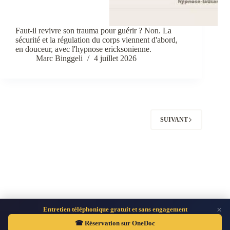
Faut-il revivre son trauma pour guérir ? Non. La
sécurité et la régulation du corps viennent d'abord,
en douceur, avec l'hypnose ericksonienne.
Marc Binggeli
4 juillet 2026
SUIVANT
×
Entretien téléphonique gratuit et sans engagement
Hypnose Lausanne Thérapies brèves - Copyright © 2026 -
☎ Réservation sur OneDoc
Marc Binggeli - Fier d'avoir construit ce site sans aide