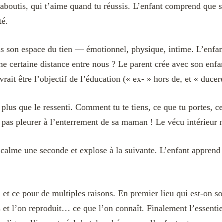
inaboutis, qui t’aime quand tu réussis. L’enfant comprend que s
té.
as son espace du tien — émotionnel, physique, intime. L’enfant
 certaine distance entre nous ? Le parent crée avec son enfant 
rait être l’objectif de l’éducation (« ex- » hors de, et « duce
e plus que le ressenti. Comment tu te tiens, ce que tu portes, 
pas pleurer à l’enterrement de sa maman ! Le vécu intérieur n
t calme une seconde et explose à la suivante. L’enfant apprend à
n, et ce pour de multiples raisons. En premier lieu qui est-on 
t l’on reproduit… ce que l’on connaît. Finalement l’essentiel