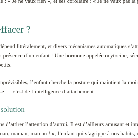
: « Je ne vaux rien », et ses corollaire : « Je ne vaux pas la
ffacer ?
n dépend littéralement, et divers mécanismes automatiques s’atte
en présence d’un enfant ! Une hormone appelée ocytocine, séc
etits.
imprévisibles, l’enfant cherche la posture qui maintient la mo
sse — c’est de l’intelligence d’attachement.
 solution
s d’attirer l’attention d’autrui. Il est d’ailleurs amusant et 
, maman, maman ! », l’enfant qui s’agrippe à nos habits, qui