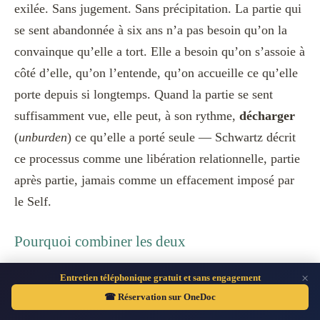
exilée. Sans jugement. Sans précipitation. La partie qui
se sent abandonnée à six ans n’a pas besoin qu’on la
convainque qu’elle a tort. Elle a besoin qu’on s’assoie à
côté d’elle, qu’on l’entende, qu’on accueille ce qu’elle
porte depuis si longtemps. Quand la partie se sent
suffisamment vue, elle peut, à son rythme,
décharger
(
unburden
) ce qu’elle a porté seule — Schwartz décrit
ce processus comme une libération relationnelle, partie
après partie, jamais comme un effacement imposé par
le Self.
Pourquoi combiner les deux
L’hypnose ericksonienne propose l’état de conscience
×
Entretien téléphonique gratuit et sans engagement
qui ouvre l’accès. Le travail avec les parties de soi
☎ Réservation sur OneDoc
propose la cartographie qui aide à se repérer une fois