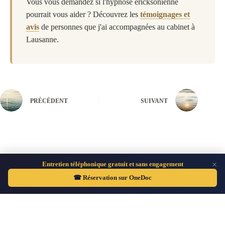
Vous vous demandez si l'hypnose ericksonienne
pourrait vous aider ? Découvrez les
témoignages et
avis
de personnes que j'ai accompagnées au cabinet à
Lausanne.
PRÉCÉDENT
SUIVANT
×
Entretien téléphonique gratuit et sans engagement
Hypnose Lausanne Thérapies brèves - Copyright © 2026 -
☎ Réservation sur OneDoc
Marc Binggeli - Fier d'avoir construit ce site sans aide
extérieure :-)