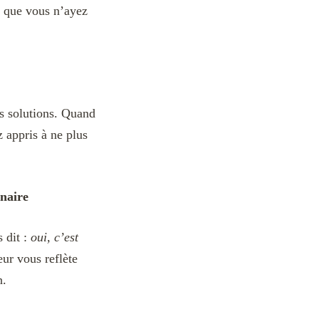
s que vous n’ayez
es solutions. Quand
 appris à ne plus
enaire
 dit :
oui, c’est
eur vous reflète
n.