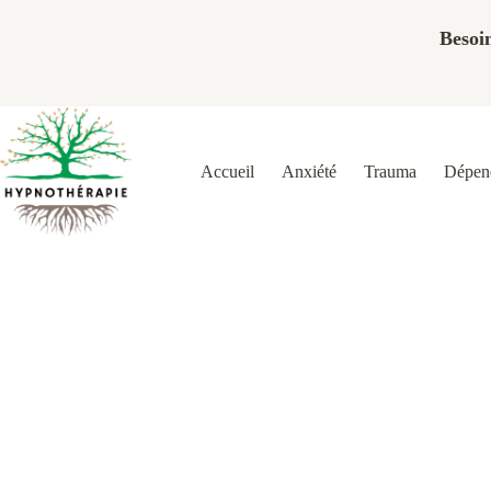
Passer
au
Besoin
contenu
Accueil
Anxiété
Trauma
Dépend